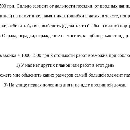
00 грн. Сильно зависит от дальности поездки, от вводных данн
ись) на памятнике, памятниках (ошибки в датах, в тексте, попра
ике, отбелить буквы, выбелить (сделать что бы было видно) порт
: Ограда, оградка, ограждение на могилу, кладбище, как стандар
ь звонка + 1000-1500 грн к стоимости работ возможна при соб
1) У нас нет других планов или работ в этот день
можете мне обьяснить каких размеров самый большой элемент па
3) На улице первая половина дня и не идет проливной дождь