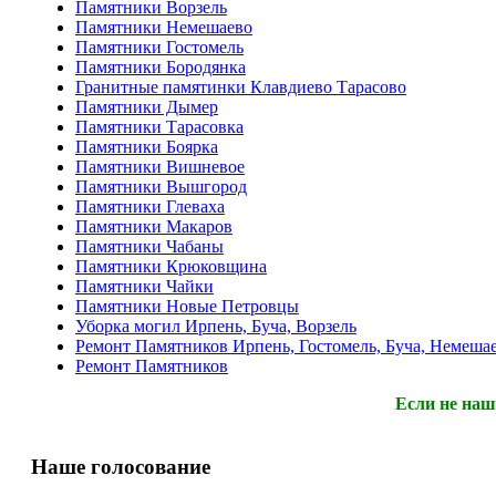
Памятники Ворзель
Памятники Немешаево
Памятники Гостомель
Памятники Бородянка
Гранитные памятинки Клавдиево Тарасово
Памятники Дымер
Памятники Тарасовка
Памятники Боярка
Памятники Вишневое
Памятники Вышгород
Памятники Глеваха
Памятники Макаров
Памятники Чабаны
Памятники Крюковщина
Памятники Чайки
Памятники Новые Петровцы
Уборка могил Ирпень, Буча, Ворзель
Ремонт Памятников Ирпень, Гостомель, Буча, Немеша
Ремонт Памятников
Если не наш
Наше голосование