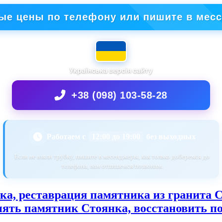
ые цены по телефону или пишите в мес
Українська версія сайту
+38 (098) 103-58-28
Работаем с
12:00 до 19:00
без выходных
Если не взяли трубку, пишите в месенджеры, как только доберемся до
телефона, вам отпишемся/позвоним.
а, реставрация памятника из гранита С
нять памятник Стоянка, восстановить п