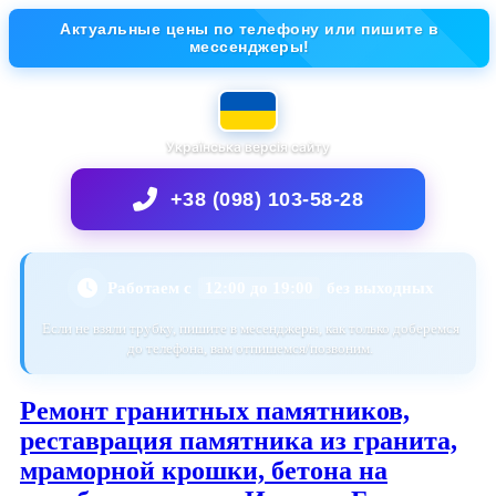
Актуальные цены по телефону или пишите в
мессенджеры!
Українська версія сайту
+38 (098) 103-58-28
Работаем с
12:00 до 19:00
без выходных
Если не взяли трубку, пишите в месенджеры, как только доберемся
до телефона, вам отпишемся/позвоним.
Ремонт гранитных памятников,
реставрация памятника из гранита,
мраморной крошки, бетона на