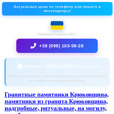
Актуальные цены по телефону или пишите в
мессенджеры!
Українська версія сайту
+38 (098) 103-58-28
Работаем с
12:00 до 19:00
без выходных
Если не взяли трубку, пишите в месенджеры, как только доберемся
до телефона, вам отпишемся/позвоним.
Гранитные памятники Крюковщина,
памятники из гранита Крюковщина,
надгробные, ритуальные, на могилу,