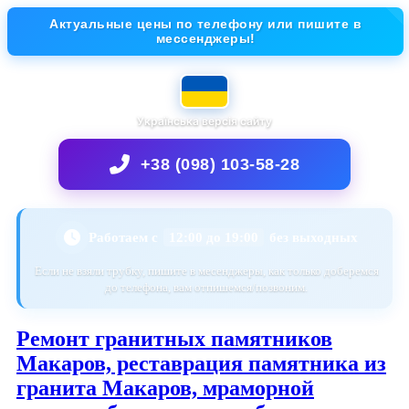
Актуальные цены по телефону или пишите в
мессенджеры!
Українська версія сайту
+38 (098) 103-58-28
Работаем с
12:00 до 19:00
без выходных
Если не взяли трубку, пишите в месенджеры, как только доберемся
до телефона, вам отпишемся/позвоним.
Ремонт гранитных памятников
Макаров, реставрация памятника из
гранита Макаров, мраморной