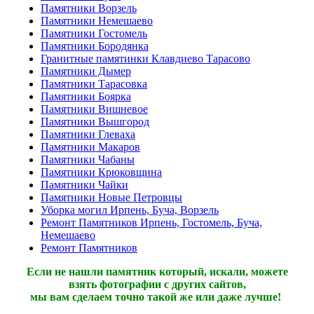
Памятники Ворзель
Памятники Немешаево
Памятники Гостомель
Памятники Бородянка
Гранитные памятинки Клавдиево Тарасово
Памятники Дымер
Памятники Тарасовка
Памятники Боярка
Памятники Вишневое
Памятники Вышгород
Памятники Глеваха
Памятники Макаров
Памятники Чабаны
Памятники Крюковщина
Памятники Чайки
Памятники Новые Петровцы
Уборка могил Ирпень, Буча, Ворзель
Ремонт Памятников Ирпень, Гостомель, Буча,
Немешаево
Ремонт Памятников
Если не нашли памятник который, искали, можете
взять фотографии с других сайтов,
мы вам сделаем точно такой же или даже лучше!