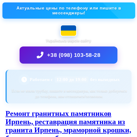
Актуальные цены по телефону или пишите в
мессенджеры!
Українська версія сайту
+38 (098) 103-58-28
Работаем с
12:00 до 19:00
без выходных
Если не взяли трубку, пишите в месенджеры, как только доберемся
до телефона, вам отпишемся/позвоним.
Ремонт гранитных памятников
Ирпень, реставрация памятника из
гранита Ирпень, мраморной крошки,