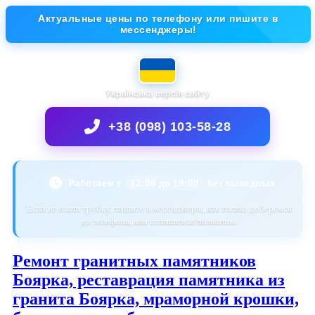
Актуальные цены по телефону или пишите в
мессенджеры!
Українська версія сайту
+38 (098) 103-58-28
Работаем с
12:00 до 19:00
без выходных
Если не взяли трубку, пишите в месенджеры, как только доберемся
до телефона, вам отпишемся/позвоним.
Ремонт гранитных памятников
Боярка, реставрация памятника из
гранита Боярка, мраморной крошки,