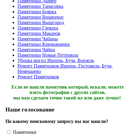
Памятники Дымер
Памятники Тарасовка
Памятники Боярка
Памятники Вишневое
Памятники Вышгород
Памятники Глеваха
Памятники Макаров
Памятники Чабаны
Памятники Крюковщина
Памятники Чайки
Памятники Новые Петровцы
Уборка могил Ирпень, Буча, Ворзель
Ремонт Памятников Ирпень, Гостомель, Буча,
Немешаево
Ремонт Памятников
Если не нашли памятник который, искали, можете
взять фотографии с других сайтов,
мы вам сделаем точно такой же или даже лучше!
Наше голосование
По какому поисковому запросу вы нас нашли?
Памятники