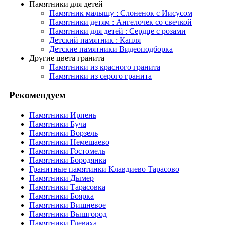
Памятники для детей
Памятник малышу : Слоненок с Иисусом
Памятники детям : Ангелочек со свечкой
Памятники для детей : Сердце с розами
Детский памятник : Капля
Детские памятники Видеоподборка
Другие цвета гранита
Памятники из красного гранита
Памятники из серого гранита
Рекомендуем
Памятники Ирпень
Памятники Буча
Памятники Ворзель
Памятники Немешаево
Памятники Гостомель
Памятники Бородянка
Гранитные памятинки Клавдиево Тарасово
Памятники Дымер
Памятники Тарасовка
Памятники Боярка
Памятники Вишневое
Памятники Вышгород
Памятники Глеваха