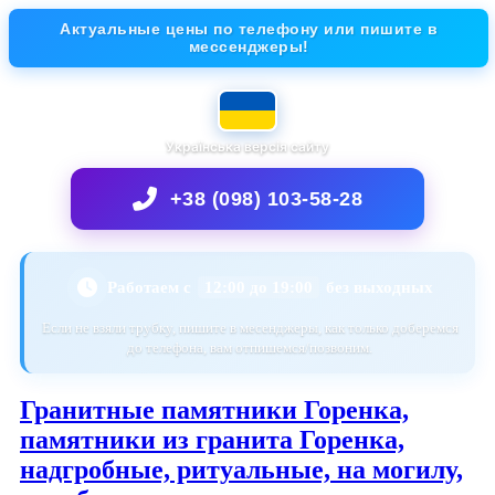
Актуальные цены по телефону или пишите в
мессенджеры!
Українська версія сайту
+38 (098) 103-58-28
Работаем с
12:00 до 19:00
без выходных
Если не взяли трубку, пишите в месенджеры, как только доберемся
до телефона, вам отпишемся/позвоним.
Гранитные памятники Горенка,
памятники из гранита Горенка,
надгробные, ритуальные, на могилу,