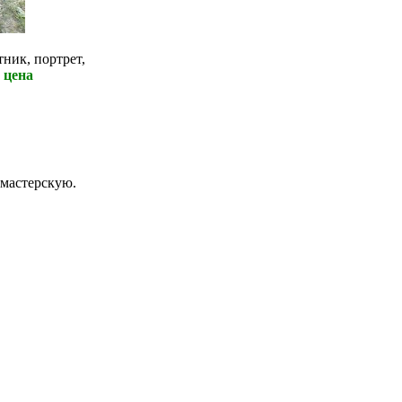
ник, портрет,
 цена
 мастерскую.