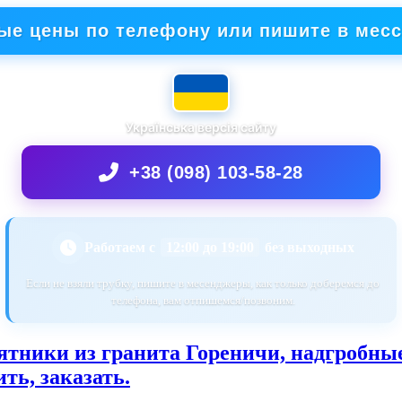
ые цены по телефону или пишите в мес
Українська версія сайту
+38 (098) 103-58-28
Работаем с
12:00 до 19:00
без выходных
Если не взяли трубку, пишите в месенджеры, как только доберемся до
телефона, вам отпишемся/позвоним.
тники из гранита Гореничи, надгробные,
ть, заказать.