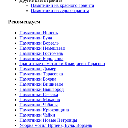
Другие цвета гранита
Памятники из красного гранита
Памятники из серого гранита
Рекомендуем
Памятники Ирпень
Памятники Буча
Памятники Ворзель
Памятники Немешаево
Памятники Гостомель
Памятники Бородянка
Гранитные памятинки Клавдиево Тарасово
Памятники Дымер
Памятники Тарасовка
Памятники Боярка
Памятники Вишневое
Памятники Вышгород
Памятники Глеваха
Памятники Макаров
Памятники Чабаны
Памятники Крюковщина
Памятники Чайки
Памятники Новые Петровцы
Уборка могил Ирпень, Буча, Ворзель