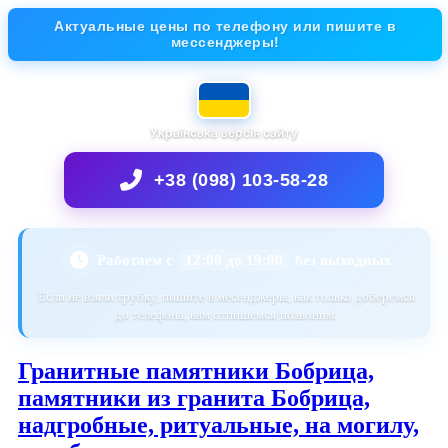
Актуальные цены по телефону или пишите в
мессенджеры!
Українська версія сайту
+38 (098) 103-58-28
Работаем с
12:00 до 19:00
без выходных
Если не взяли трубку, пишите в месенджеры, как только доберемся
до телефона, вам отпишемся/позвоним.
Гранитные памятники Бобрица,
памятники из гранита Бобрица,
надгробные, ритуальные, на могилу,