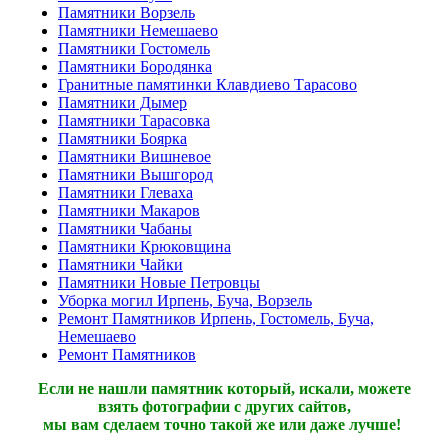
Памятники Ворзель
Памятники Немешаево
Памятники Гостомель
Памятники Бородянка
Гранитные памятинки Клавдиево Тарасово
Памятники Дымер
Памятники Тарасовка
Памятники Боярка
Памятники Вишневое
Памятники Вышгород
Памятники Глеваха
Памятники Макаров
Памятники Чабаны
Памятники Крюковщина
Памятники Чайки
Памятники Новые Петровцы
Уборка могил Ирпень, Буча, Ворзель
Ремонт Памятников Ирпень, Гостомель, Буча,
Немешаево
Ремонт Памятников
Если не нашли памятник который, искали, можете
взять фотографии с других сайтов,
мы вам сделаем точно такой же или даже лучше!